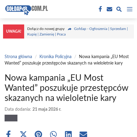
Przejdź
M
do
treści
Dołącz do nowej grupy
Gołdap - Ogłoszenia | Sprzedam |
UWAGA!
Kupię | Zamienię | Praca
Strona główna
/
Kronika Policyjna
/
Nowa kampania „EU Most
Wanted” poszukuje przestępców skazanych na wieloletnie kary
Nowa kampania „EU Most
Wanted” poszukuje przestępców
skazanych na wieloletnie kary
Data dodania:
21 maja 2026 r.
Share
Share
Share
Share
Share
Share