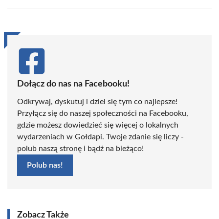
Facebook
X
Pinterest
WhatsApp
LinkedIn
Email
(Twitter)
Dołącz do nas na Facebooku!
Odkrywaj, dyskutuj i dziel się tym co najlepsze!
Przyłącz się do naszej społeczności na Facebooku,
gdzie możesz dowiedzieć się więcej o lokalnych
wydarzeniach w Gołdapi. Twoje zdanie się liczy -
polub naszą stronę i bądź na bieżąco!
Polub nas!
Zobacz Także