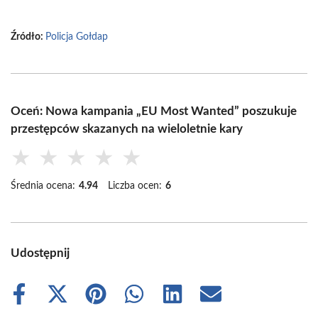
Źródło:
Policja Gołdap
Oceń: Nowa kampania „EU Most Wanted” poszukuje
przestępców skazanych na wieloletnie kary
★
★
★
★
★
Średnia ocena:
4.94
Liczba ocen:
6
Udostępnij
Share
Share
Share
Share
Share
Share
on
on
on
on
on
on