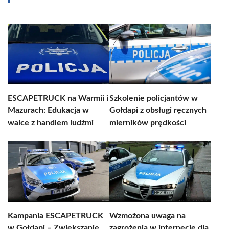
ESCAPETRUCK na Warmii i
Szkolenie policjantów w
Mazurach: Edukacja w
Gołdapi z obsługi ręcznych
walce z handlem ludźmi
mierników prędkości
Kampania ESCAPETRUCK
Wzmożona uwaga na
w Gołdapi – Zwiększanie
zagrożenia w internecie dla