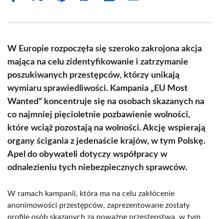
on
on
on
on
on
on
Facebook
X
Pinterest
WhatsApp
LinkedIn
Email
(Twitter)
W Europie rozpoczęła się szeroko zakrojona akcja
mająca na celu zidentyfikowanie i zatrzymanie
poszukiwanych przestępców, którzy unikają
wymiaru sprawiedliwości. Kampania „EU Most
Wanted” koncentruje się na osobach skazanych na
co najmniej pięcioletnie pozbawienie wolności,
które wciąż pozostają na wolności. Akcję wspierają
organy ścigania z jedenaście krajów, w tym Polskę.
Apel do obywateli dotyczy współpracy w
odnalezieniu tych niebezpiecznych sprawców.
W ramach kampanii, która ma na celu zakłócenie
anonimowości przestępców, zaprezentowane zostały
profile osób skazanych za poważne przestępstwa, w tym