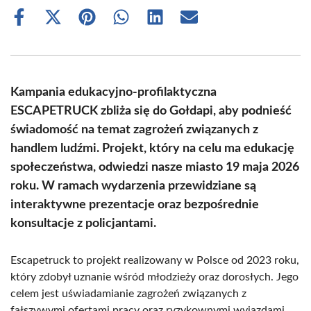
Share
Share
Share
Share
Share
Share
on
on
on
on
on
on
Facebook
X
Pinterest
WhatsApp
LinkedIn
Email
(Twitter)
Kampania edukacyjno-profilaktyczna
ESCAPETRUCK zbliża się do Gołdapi, aby podnieść
świadomość na temat zagrożeń związanych z
handlem ludźmi. Projekt, który na celu ma edukację
społeczeństwa, odwiedzi nasze miasto 19 maja 2026
roku. W ramach wydarzenia przewidziane są
interaktywne prezentacje oraz bezpośrednie
konsultacje z policjantami.
Escapetruck to projekt realizowany w Polsce od 2023 roku,
który zdobył uznanie wśród młodzieży oraz dorosłych. Jego
celem jest uświadamianie zagrożeń związanych z
fałszywymi ofertami pracy oraz ryzykownymi wyjazdami