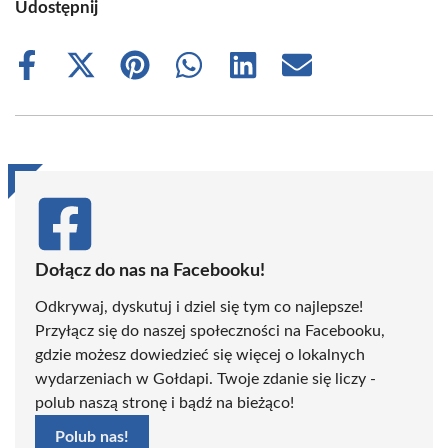
Udostępnij
Share
Share
Share
Share
Share
Share
on
on
on
on
on
on
Facebook
X
Pinterest
WhatsApp
LinkedIn
Email
(Twitter)
Dołącz do nas na Facebooku!
Odkrywaj, dyskutuj i dziel się tym co najlepsze!
Przyłącz się do naszej społeczności na Facebooku,
gdzie możesz dowiedzieć się więcej o lokalnych
wydarzeniach w Gołdapi. Twoje zdanie się liczy -
polub naszą stronę i bądź na bieżąco!
Polub nas!