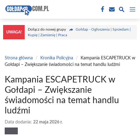
Przejdź
M
do
treści
Dołącz do nowej grupy
Gołdap - Ogłoszenia | Sprzedam |
UWAGA!
Kupię | Zamienię | Praca
Strona główna
/
Kronika Policyjna
/
Kampania ESCAPETRUCK w
Gołdapi – Zwiększanie świadomości na temat handlu ludźmi
Kampania ESCAPETRUCK w
Gołdapi – Zwiększanie
świadomości na temat handlu
ludźmi
Data dodania:
22 maja 2026 r.