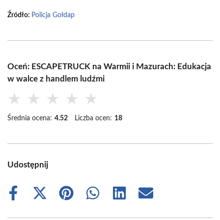
Źródło:
Policja Gołdap
Oceń: ESCAPETRUCK na Warmii i Mazurach: Edukacja
w walce z handlem ludźmi
★
★
★
★
★
Średnia ocena:
4.52
Liczba ocen:
18
Udostępnij
Share
Share
Share
Share
Share
Share
on
on
on
on
on
on
Facebook
X
Pinterest
WhatsApp
LinkedIn
Email
(Twitter)