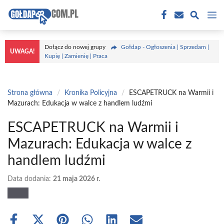
Przejdź
M
do
treści
Dołącz do nowej grupy
Gołdap - Ogłoszenia | Sprzedam |
UWAGA!
Kupię | Zamienię | Praca
Strona główna
/
Kronika Policyjna
/
ESCAPETRUCK na Warmii i
Mazurach: Edukacja w walce z handlem ludźmi
ESCAPETRUCK na Warmii i
Mazurach: Edukacja w walce z
handlem ludźmi
Data dodania:
21 maja 2026 r.
Share
Share
Share
Share
Share
Share