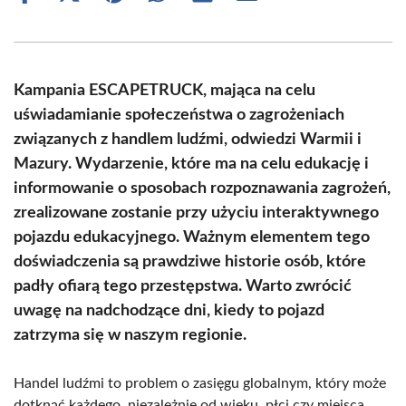
on
on
on
on
on
on
Facebook
X
Pinterest
WhatsApp
LinkedIn
Email
(Twitter)
Kampania ESCAPETRUCK, mająca na celu
uświadamianie społeczeństwa o zagrożeniach
związanych z handlem ludźmi, odwiedzi Warmii i
Mazury. Wydarzenie, które ma na celu edukację i
informowanie o sposobach rozpoznawania zagrożeń,
zrealizowane zostanie przy użyciu interaktywnego
pojazdu edukacyjnego. Ważnym elementem tego
doświadczenia są prawdziwe historie osób, które
padły ofiarą tego przestępstwa. Warto zwrócić
uwagę na nadchodzące dni, kiedy to pojazd
zatrzyma się w naszym regionie.
Handel ludźmi to problem o zasięgu globalnym, który może
dotknąć każdego, niezależnie od wieku, płci czy miejsca