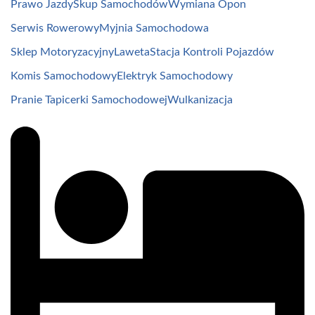
Prawo Jazdy
Skup Samochodów
Wymiana Opon
Serwis Rowerowy
Myjnia Samochodowa
Sklep Motoryzacyjny
Laweta
Stacja Kontroli Pojazdów
Komis Samochodowy
Elektryk Samochodowy
Pranie Tapicerki Samochodowej
Wulkanizacja