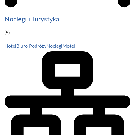
Noclegi i Turystyka
(5)
Hotel
Biuro Podróży
Noclegi
Motel