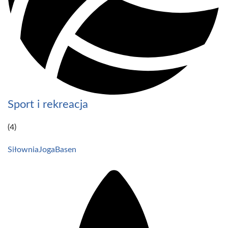
Sport i rekreacja
(4)
Siłownia
Joga
Basen