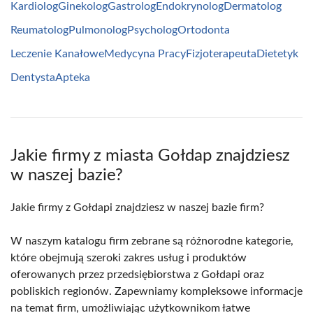
Kardiolog
Ginekolog
Gastrolog
Endokrynolog
Dermatolog
Reumatolog
Pulmonolog
Psycholog
Ortodonta
Leczenie Kanałowe
Medycyna Pracy
Fizjoterapeuta
Dietetyk
Dentysta
Apteka
Jakie firmy z miasta Gołdap znajdziesz
w naszej bazie?
Jakie firmy z Gołdapi znajdziesz w naszej bazie firm?
W naszym katalogu firm zebrane są różnorodne kategorie,
które obejmują szeroki zakres usług i produktów
oferowanych przez przedsiębiorstwa z Gołdapi oraz
pobliskich regionów. Zapewniamy kompleksowe informacje
na temat firm, umożliwiając użytkownikom łatwe