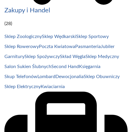
Zakupy i Handel
(28)
Sklep Zoologiczny
Sklep Wędkarski
Sklep Sportowy
Sklep Rowerowy
Poczta Kwiatowa
Pasmanteria
Jubiler
Garnitury
Sklep Spożywczy
Skład Węgla
Sklep Medyczny
Salon Sukien Ślubnych
Second Hand
Księgarnia
Skup Telefonów
Lombard
Dewocjonalia
Sklep Obuwniczy
Sklep Elektryczny
Kwiaciarnia