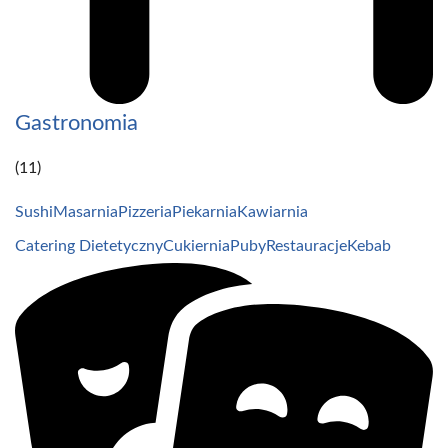
Gastronomia
(11)
Sushi
Masarnia
Pizzeria
Piekarnia
Kawiarnia
Catering Dietetyczny
Cukiernia
Puby
Restauracje
Kebab