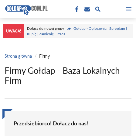
Przejdź
M
do
treści
Dołącz do nowej grupy
Gołdap - Ogłoszenia | Sprzedam |
UWAGA!
Kupię | Zamienię | Praca
Strona główna
/
Firmy
Firmy Gołdap - Baza Lokalnych
Firm
Przedsiębiorco! Dołącz do nas!