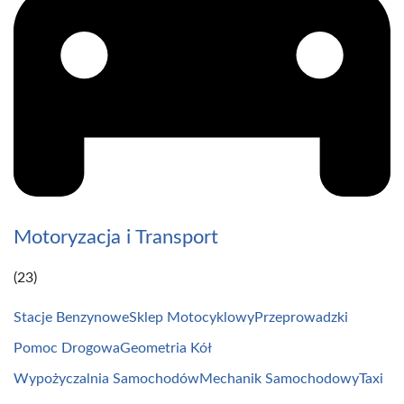
Motoryzacja i Transport
(23)
Stacje Benzynowe
Sklep Motocyklowy
Przeprowadzki
Pomoc Drogowa
Geometria Kół
Wypożyczalnia Samochodów
Mechanik Samochodowy
Taxi