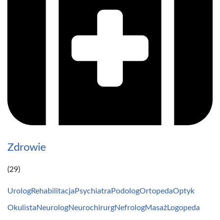
Zdrowie
(29)
Urolog
Rehabilitacja
Psychiatra
Podolog
Ortopeda
Optyk
Okulista
Neurolog
Neurochirurg
Nefrolog
Masaż
Logopeda