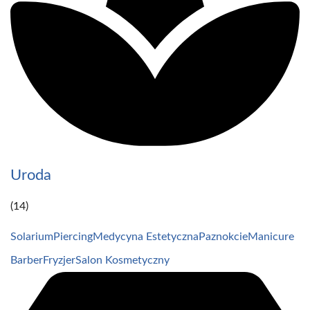
Uroda
(14)
Solarium
Piercing
Medycyna Estetyczna
Paznokcie
Manicure
Barber
Fryzjer
Salon Kosmetyczny