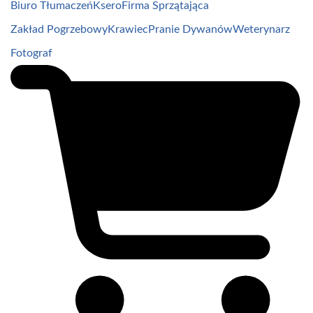
Biuro Tłumaczeń
Ksero
Firma Sprzątająca
Zakład Pogrzebowy
Krawiec
Pranie Dywanów
Weterynarz
Fotograf