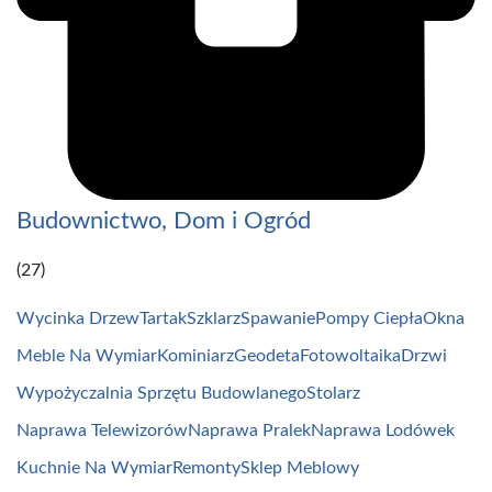
Budownictwo, Dom i Ogród
(27)
Wycinka Drzew
Tartak
Szklarz
Spawanie
Pompy Ciepła
Okna
Meble Na Wymiar
Kominiarz
Geodeta
Fotowoltaika
Drzwi
Wypożyczalnia Sprzętu Budowlanego
Stolarz
Naprawa Telewizorów
Naprawa Pralek
Naprawa Lodówek
Kuchnie Na Wymiar
Remonty
Sklep Meblowy