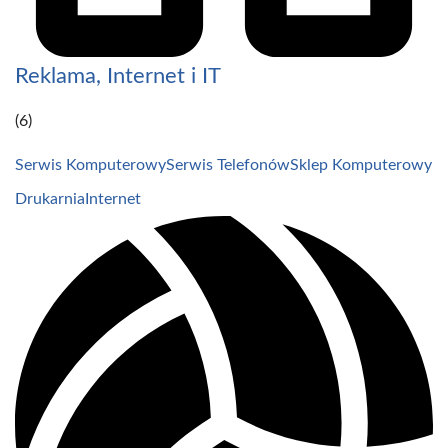
Reklama, Internet i IT
(6)
Serwis Komputerowy
Serwis Telefonów
Sklep Komputerowy
Drukarnia
Internet