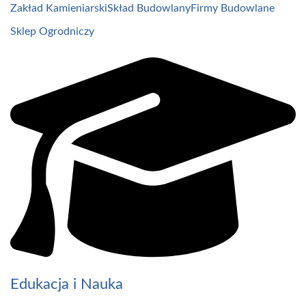
Zakład Kamieniarski
Skład Budowlany
Firmy Budowlane
Sklep Ogrodniczy
Edukacja i Nauka