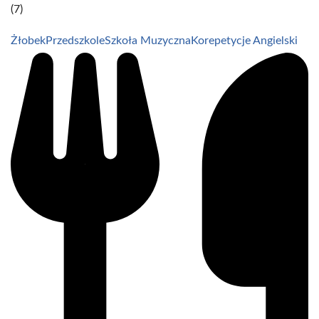
(7)
Żłobek
Przedszkole
Szkoła Muzyczna
Korepetycje Angielski