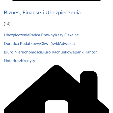
Biznes, Finanse i Ubezpieczenia
(14)
Ubezpieczenia
Radca Prawny
Kasy Fiskalne
Doradca Podatkowy
Chwilówki
Adwokat
Biuro Nieruchomości
Biuro Rachunkowe
Banki
Kantor
Notariusz
Kredyty