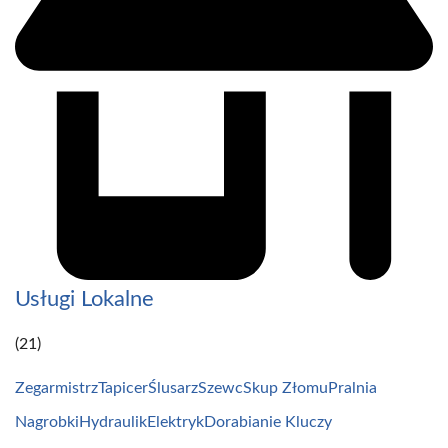
Usługi Lokalne
(21)
Zegarmistrz
Tapicer
Ślusarz
Szewc
Skup Złomu
Pralnia
Nagrobki
Hydraulik
Elektryk
Dorabianie Kluczy