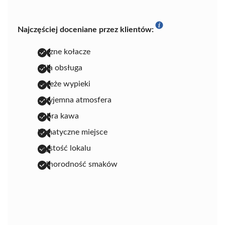
Najczęściej doceniane przez klientów:
pyszne kołacze
miła obsługa
świeże wypieki
przyjemna atmosfera
dobra kawa
klimatyczne miejsce
czystość lokalu
różnorodność smaków