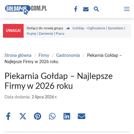
Przejdź
M
do
treści
Dołącz do nowej grupy
Gołdap - Ogłoszenia | Sprzedam |
UWAGA!
Kupię | Zamienię | Praca
Strona główna
/
Firmy
/
Gastronomia
/
Piekarnia Gołdap –
Najlepsze Firmy w 2026 roku
Piekarnia Gołdap – Najlepsze
Firmy w 2026 roku
Data dodania:
2 lipca 2026 r.
Share
Share
Share
Share
Share
Share
on
on
on
on
on
on
Facebook
X
Pinterest
WhatsApp
LinkedIn
Email
(Twitter)