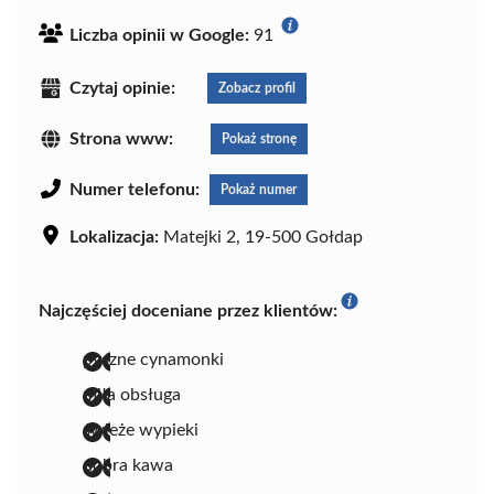
Liczba opinii w Google:
91
Czytaj opinie:
Zobacz profil
Strona www:
Pokaż stronę
Numer telefonu:
Pokaż numer
Lokalizacja:
Matejki 2, 19-500 Gołdap
Najczęściej doceniane przez klientów:
pyszne cynamonki
miła obsługa
świeże wypieki
dobra kawa