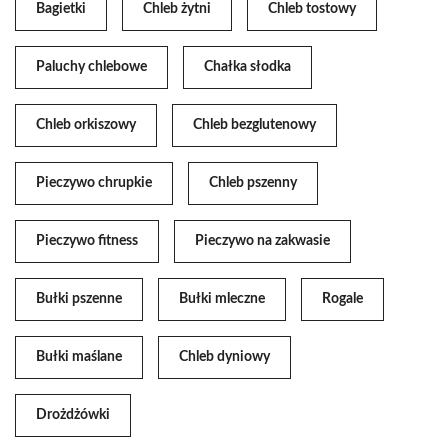
Bagietki
Chleb żytni
Chleb tostowy
Paluchy chlebowe
Chałka słodka
Chleb orkiszowy
Chleb bezglutenowy
Pieczywo chrupkie
Chleb pszenny
Pieczywo fitness
Pieczywo na zakwasie
Bułki pszenne
Bułki mleczne
Rogale
Bułki maślane
Chleb dyniowy
Drożdżówki