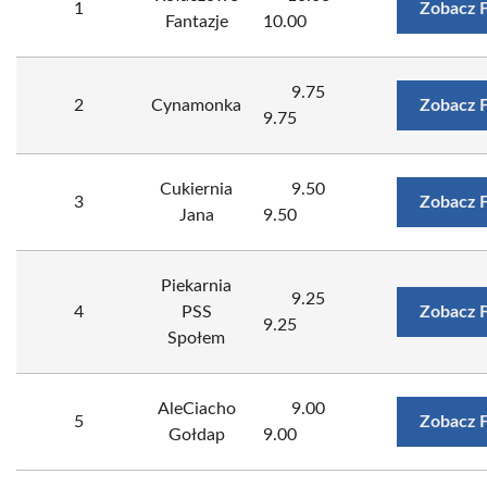
1
Zobacz 
Fantazje
10.00
9.75
2
Cynamonka
Zobacz 
9.75
Cukiernia
9.50
3
Zobacz 
Jana
9.50
Piekarnia
9.25
4
PSS
Zobacz 
9.25
Społem
AleCiacho
9.00
5
Zobacz 
Gołdap
9.00