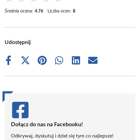
Średnia ocena:
4.76
Liczba ocen:
8
Udostępnij
Share
Share
Share
Share
Share
Share
on
on
on
on
on
on
Facebook
X
Pinterest
WhatsApp
LinkedIn
Email
(Twitter)
Dołącz do nas na Facebooku!
Odkrywaj, dyskutuj i dziel się tym co najlepsze!