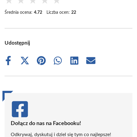
★
★
★
★
★
Średnia ocena:
4.72
Liczba ocen:
22
Udostępnij
Share
Share
Share
Share
Share
Share
on
on
on
on
on
on
Facebook
X
Pinterest
WhatsApp
LinkedIn
Email
(Twitter)
Dołącz do nas na Facebooku!
Odkrywaj, dyskutuj i dziel się tym co najlepsze!