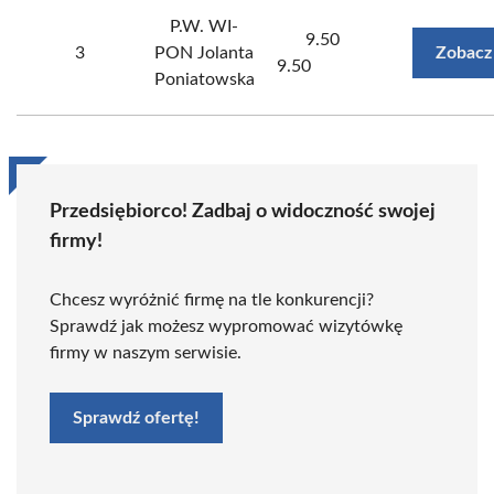
P.W. WI-
9.50
3
PON Jolanta
Zobacz
9.50
Poniatowska
Przedsiębiorco! Zadbaj o widoczność swojej
firmy!
Chcesz wyróżnić firmę na tle konkurencji?
Sprawdź jak możesz wypromować wizytówkę
firmy w naszym serwisie.
Sprawdź ofertę!