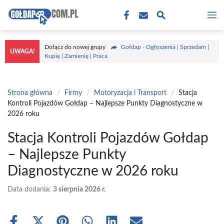
Przejdź
M
do
treści
Dołącz do nowej grupy
Gołdap - Ogłoszenia | Sprzedam |
UWAGA!
Kupię | Zamienię | Praca
Strona główna
/
Firmy
/
Motoryzacja i Transport
/
Stacja
Kontroli Pojazdów Gołdap – Najlepsze Punkty Diagnostyczne w
2026 roku
Stacja Kontroli Pojazdów Gołdap
– Najlepsze Punkty
Diagnostyczne w 2026 roku
Data dodania:
3 sierpnia 2026 r.