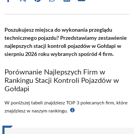
Share
Share
Share
Share
Share
Share
on
on
on
on
on
on
Facebook
X
Pinterest
WhatsApp
LinkedIn
Email
(Twitter)
Poszukujesz miejsca do wykonania przeglądu
technicznego pojazdu? Przedstawiamy zestawienie
najlepszych stacji kontroli pojazdów w Gołdapi w
sierpniu 2026 roku wybranych spośród 4 firm.
Porównanie Najlepszych Firm w
Rankingu Stacji Kontroli Pojazdów w
Gołdapi
W poniższej tabeli znajdziesz TOP 3 polecanych firm, które
znajdziesz w naszym rankingu.