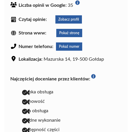
Liczba opinii w Google:
35
Czytaj opinie:
Zobacz profil
Strona www:
Pokaż stronę
Numer telefonu:
Pokaż numer
Lokalizacja:
Mazurska 14, 19-500 Gołdap
Najczęściej doceniane przez klientów:
szybka obsługa
fachowość
miła obsługa
solidne wykonanie
dostępność części