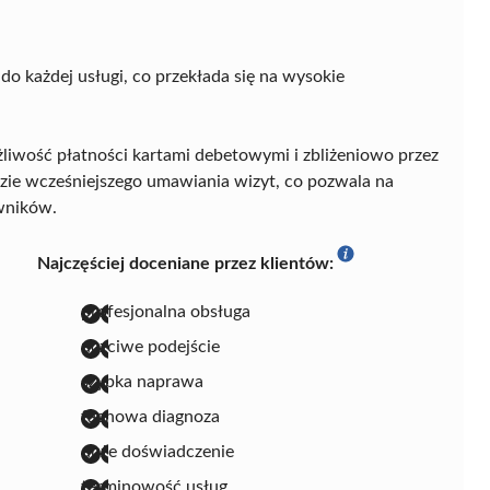
o każdej usługi, co przekłada się na wysokie
iwość płatności kartami debetowymi i zbliżeniowo przez
dzie wcześniejszego umawiania wizyt, co pozwala na
owników.
Najczęściej doceniane przez klientów:
profesjonalna obsługa
uczciwe podejście
szybka naprawa
fachowa diagnoza
duże doświadczenie
terminowość usług