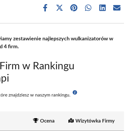
Share
Share
Share
Share
Share
Share
on
on
on
on
on
on
Facebook
X
Pinterest
WhatsApp
LinkedIn
Email
(Twitter)
wiamy zestawienie najlepszych wulkanizatorów w
 4 firm.
 Firm w Rankingu
pi
które znajdziesz w naszym rankingu.
Ocena
Wizytówka Firmy