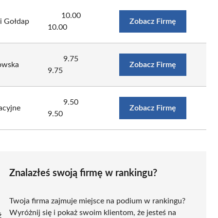
10.00
i Gołdap
Zobacz Firmę
10.00
9.75
owska
Zobacz Firmę
9.75
9.50
acyjne
Zobacz Firmę
9.50
Znalazłeś swoją firmę w rankingu?
Twoja firma zajmuje miejsce na podium w rankingu?
Wyróżnij się i pokaż swoim klientom, że jesteś na
ź