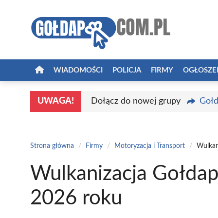
Przejdź
do
treści
WIADOMOŚCI
POLICJA
FIRMY
OGŁOSZE
UWAGA!
Dołącz do nowej grupy
Gołd
Strona główna
/
Firmy
/
Motoryzacja i Transport
/
Wulkan
Wulkanizacja Gołdap
2026 roku