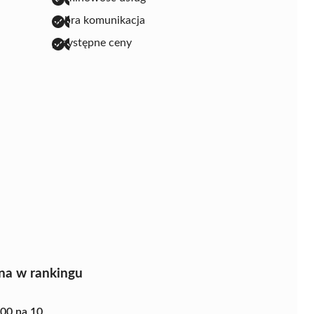
dobra komunikacja
przystępne ceny
na w rankingu
.00 na 10