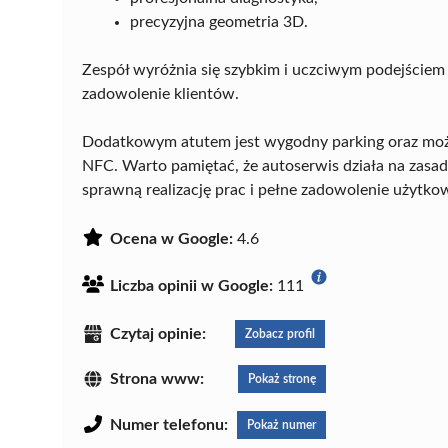
precyzyjna geometria 3D.
Zespół wyróżnia się szybkim i uczciwym podejściem d
zadowolenie klientów.
Dodatkowym atutem jest wygodny parking oraz możl
NFC. Warto pamiętać, że autoserwis działa na zasa
sprawną realizację prac i pełne zadowolenie użytk
Ocena w Google:
4.6
Liczba opinii w Google:
111
Czytaj opinie:
Zobacz profil
Strona www:
Pokaż stronę
Numer telefonu:
Pokaż numer