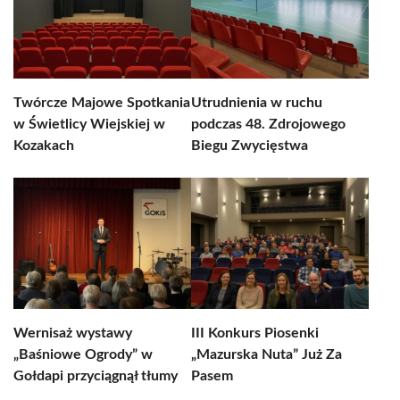
Twórcze Majowe Spotkania
Utrudnienia w ruchu
w Świetlicy Wiejskiej w
podczas 48. Zdrojowego
Kozakach
Biegu Zwycięstwa
Wernisaż wystawy
III Konkurs Piosenki
„Baśniowe Ogrody” w
„Mazurska Nuta” Już Za
Gołdapi przyciągnął tłumy
Pasem