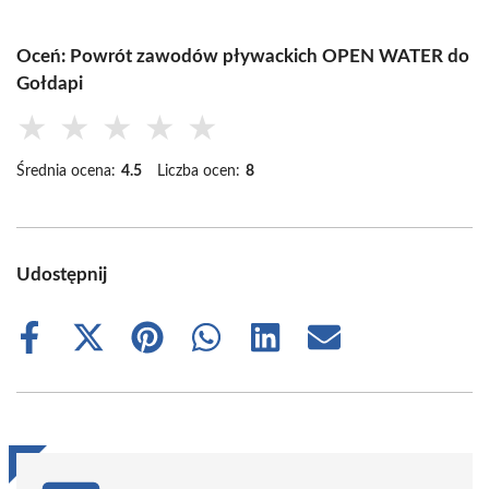
Oceń: Powrót zawodów pływackich OPEN WATER do
Gołdapi
★
★
★
★
★
Średnia ocena:
4.5
Liczba ocen:
8
Udostępnij
Share
Share
Share
Share
Share
Share
on
on
on
on
on
on
Facebook
X
Pinterest
WhatsApp
LinkedIn
Email
(Twitter)