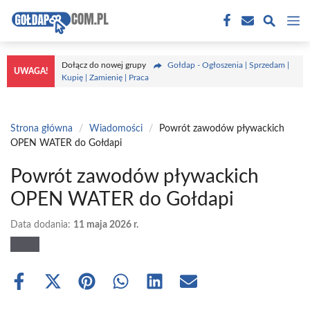
Przejdź
M
do
treści
Dołącz do nowej grupy
Gołdap - Ogłoszenia | Sprzedam |
UWAGA!
Kupię | Zamienię | Praca
Strona główna
/
Wiadomości
/
Powrót zawodów pływackich
OPEN WATER do Gołdapi
Powrót zawodów pływackich
OPEN WATER do Gołdapi
Data dodania:
11 maja 2026 r.
Share
Share
Share
Share
Share
Share
on
on
on
on
on
on
Facebook
X
Pinterest
WhatsApp
LinkedIn
Email