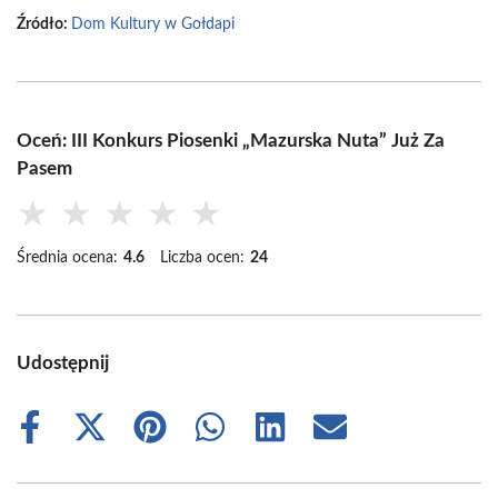
Źródło:
Dom Kultury w Gołdapi
Oceń: III Konkurs Piosenki „Mazurska Nuta” Już Za
Pasem
★
★
★
★
★
Średnia ocena:
4.6
Liczba ocen:
24
Udostępnij
Share
Share
Share
Share
Share
Share
on
on
on
on
on
on
Facebook
X
Pinterest
WhatsApp
LinkedIn
Email
(Twitter)