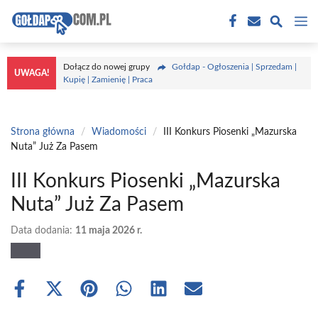
Przejdź
M
do
treści
Dołącz do nowej grupy
Gołdap - Ogłoszenia | Sprzedam |
UWAGA!
Kupię | Zamienię | Praca
Strona główna
/
Wiadomości
/
III Konkurs Piosenki „Mazurska
Nuta” Już Za Pasem
III Konkurs Piosenki „Mazurska
Nuta” Już Za Pasem
Data dodania:
11 maja 2026 r.
Share
Share
Share
Share
Share
Share
on
on
on
on
on
on
Facebook
X
Pinterest
WhatsApp
LinkedIn
Email