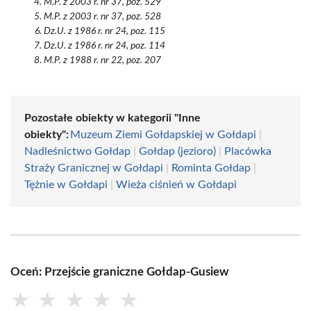
M.P. z 2003 r. nr 37, poz. 529
M.P. z 2003 r. nr 37, poz. 528
Dz.U. z 1986 r. nr 24, poz. 115
Dz.U. z 1986 r. nr 24, poz. 114
M.P. z 1988 r. nr 22, poz. 207
Pozostałe obiekty w kategorii "Inne
obiekty":
Muzeum Ziemi Gołdapskiej w Gołdapi
|
Nadleśnictwo Gołdap
|
Gołdap (jezioro)
|
Placówka
Straży Granicznej w Gołdapi
|
Rominta Gołdap
|
Tężnie w Gołdapi
|
Wieża ciśnień w Gołdapi
Oceń: Przejście graniczne Gołdap-Gusiew
★
★
★
★
★