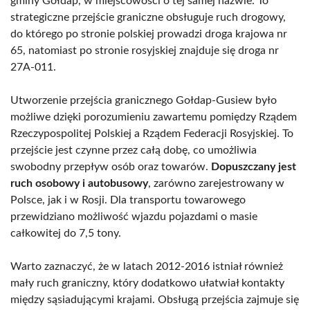
gminy Gołdap, w miejscowości o tej samej nazwie. To
strategiczne przejście graniczne obsługuje ruch drogowy,
do którego po stronie polskiej prowadzi droga krajowa nr
65, natomiast po stronie rosyjskiej znajduje się droga nr
27A-011.
Utworzenie przejścia granicznego Gołdap-Gusiew było
możliwe dzięki porozumieniu zawartemu pomiędzy Rządem
Rzeczypospolitej Polskiej a Rządem Federacji Rosyjskiej. To
przejście jest czynne przez całą dobę, co umożliwia
swobodny przepływ osób oraz towarów.
Dopuszczany jest
ruch osobowy i autobusowy
, zarówno zarejestrowany w
Polsce, jak i w Rosji. Dla transportu towarowego
przewidziano możliwość wjazdu pojazdami o masie
całkowitej do 7,5 tony.
Warto zaznaczyć, że w latach 2012-2016 istniał również
mały ruch graniczny, który dodatkowo ułatwiał kontakty
między sąsiadującymi krajami. Obsługą przejścia zajmuje się