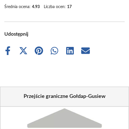
Średnia ocena:
4.93
Liczba ocen:
17
Udostępnij
Share
Share
Share
Share
Share
Share
on
on
on
on
on
on
Facebook
X
Pinterest
WhatsApp
LinkedIn
Email
(Twitter)
Przejście graniczne Gołdap-Gusiew