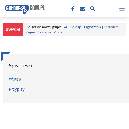
Przejdź
M
do
treści
Dołącz do nowej grupy
Gołdap - Ogłoszenia | Sprzedam |
UWAGA!
Kupię | Zamienię | Praca
Spis treści
Wstęp
Przypisy