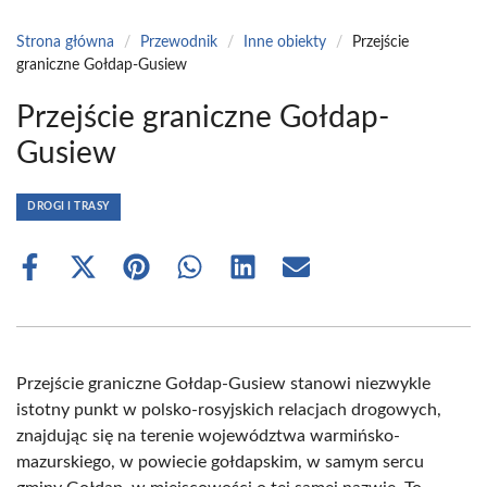
Strona główna
/
Przewodnik
/
Inne obiekty
/
Przejście
graniczne Gołdap-Gusiew
Przejście graniczne Gołdap-
Gusiew
DROGI I TRASY
Share
Share
Share
Share
Share
Share
on
on
on
on
on
on
Facebook
X
Pinterest
WhatsApp
LinkedIn
Email
(Twitter)
Przejście graniczne Gołdap-Gusiew stanowi niezwykle
istotny punkt w polsko-rosyjskich relacjach drogowych,
znajdując się na terenie województwa warmińsko-
mazurskiego, w powiecie gołdapskim, w samym sercu