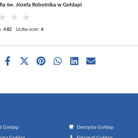
fia św. Józefa Robotnika w Gołdapi
★
★
★
:
4.82
Liczba ocen:
6
Share
Share
Share
Share
Share
Share
on
on
on
on
on
on
Facebook
X
Pinterest
WhatsApp
LinkedIn
Email
(Twitter)
d Gołdap
Dentysta Gołdap
narz Gołdap
Fotograf Gołdap