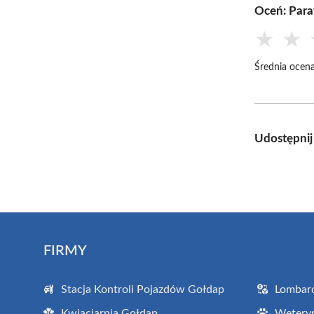
Oceń: Para
★
★
Średnia ocena
Udostępnij
FIRMY
Stacja Kontroli Pojazdów Gołdap
Lombar
Kwiaciarnia Gołdap
Wetery