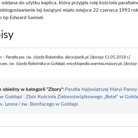
 oddana do użytku kaplica, która przyjęła rolę kościoła parafialn
obłogosławienie tej świątyni miało miejsce 22 czerwca 1993 rok
o bp Edward Samsel.
isy
 – Parafia pw. św. Józefa Robotnika. diecezjaelk.pl. [dostęp 11.05.2018 r.]
a pw. św. Józefa Robotnika w Gołdapi. encyklopedia.warmia.mazury.pl. [dostęp
e obiekty w kategorii "Zbory":
Parafia Najświętszej Maryi Panny
 w Gołdapi
|
Zbór Kościoła Zielonoświątkowego „Betel” w Gołda
św. Leona i św. Bonifacego w Gołdapi