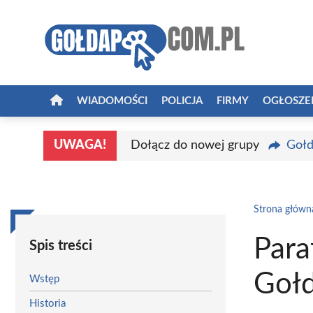
Przejdź
do
treści
WIADOMOŚCI
POLICJA
FIRMY
OGŁOSZE
UWAGA!
Dołącz do nowej grupy
Gołd
Strona główn
Para
Spis treści
Gołd
Wstęp
Historia