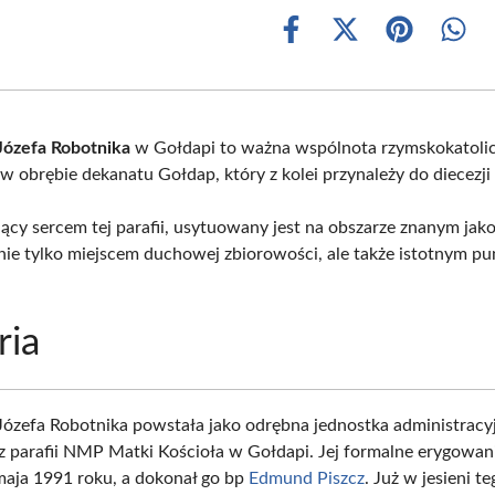
Share
Share
Share
Shar
on
on
on
on
Facebook
X
Pinterest
What
(Twitter)
Józefa Robotnika
w Gołdapi to ważna wspólnota rzymskokatolic
 w obrębie dekanatu Gołdap, który z kolei przynależy do diecezji 
dący sercem tej parafii, usytuowany jest na obszarze znanym jak
 nie tylko miejscem duchowej zbiorowości, ale także istotnym p
ria
 Józefa Robotnika powstała jako odrębna jednostka administracy
z parafii NMP Matki Kościoła w Gołdapi. Jej formalne erygowan
maja 1991 roku, a dokonał go bp
Edmund Piszcz
. Już w jesieni 