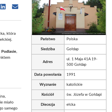
e
Share
Share
on
on
sApp
LinkedIn
Email
ka, która
Państwo
Polska
ełckiej.
Siedziba
Gołdap
o
Podlasie
,
unktem
ul. 1 Maja 41A 19-
Adres
500 Gołdap
Data powołania
1991
Wyznanie
katolickie
Kościół
św. Józefa w Gołdapi
jna,
ie miało
Diecezja
ełcka
tego samego