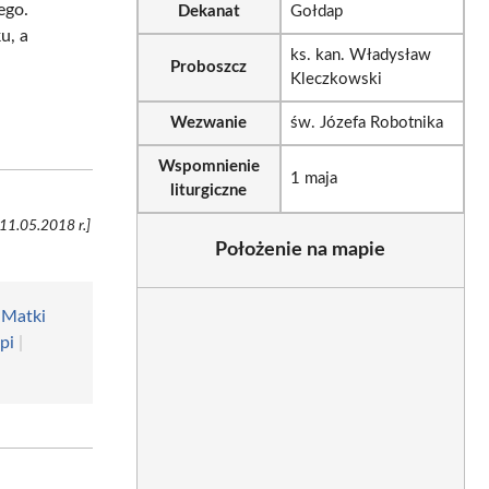
ego.
Dekanat
Gołdap
u, a
ks. kan. Władysław
Proboszcz
Kleczkowski
Wezwanie
św. Józefa Robotnika
Wspomnienie
1 maja
liturgiczne
 11.05.2018 r.]
Położenie na mapie
 Matki
pi
|