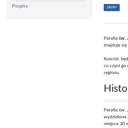
Przypisy
ZBORY
Parafia
św. 
znajduje się
Kościół, bę
co czyni go
regionu.
Histo
Parafia św.
wydzielona 
miejsce 30 