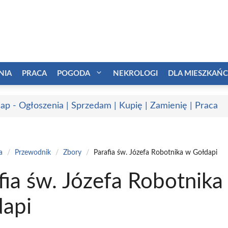
NIA
PRACA
POGODA
NEKROLOGI
DLA MIESZKAŃ
ap - Ogłoszenia | Sprzedam | Kupię | Zamienię | Praca
a
/
Przewodnik
/
Zbory
/
Parafia św. Józefa Robotnika w Gołdapi
fia św. Józefa Robotnika
api