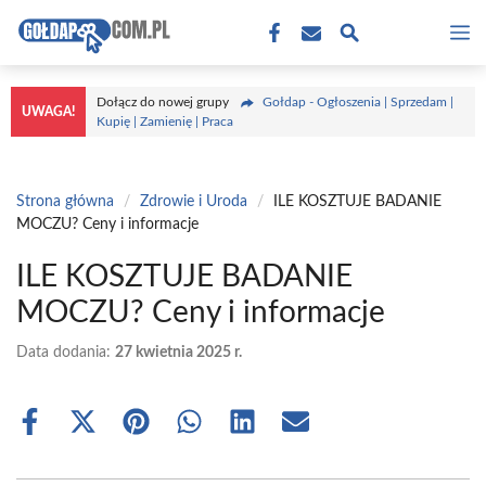
Przejdź
M
do
treści
Dołącz do nowej grupy
Gołdap - Ogłoszenia | Sprzedam |
UWAGA!
Kupię | Zamienię | Praca
Strona główna
/
Zdrowie i Uroda
/
ILE KOSZTUJE BADANIE
MOCZU? Ceny i informacje
ILE KOSZTUJE BADANIE
MOCZU? Ceny i informacje
Data dodania:
27 kwietnia 2025 r.
Share
Share
Share
Share
Share
Share
on
on
on
on
on
on
Facebook
X
Pinterest
WhatsApp
LinkedIn
Email
(Twitter)