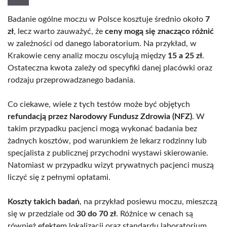
Badanie ogólne moczu w Polsce kosztuje średnio około
7
zł
, lecz warto zauważyć, że
ceny mogą się znacząco różnić
w zależności od danego laboratorium. Na przykład, w
Krakowie ceny analiz moczu oscylują między
15 a 25 zł
.
Ostateczna kwota zależy od specyfiki danej placówki oraz
rodzaju przeprowadzanego badania.
Co ciekawe, wiele z tych testów może być objętych
refundacją przez Narodowy Fundusz Zdrowia (NFZ)
. W
takim przypadku pacjenci mogą wykonać badania bez
żadnych kosztów, pod warunkiem że lekarz rodzinny lub
specjalista z publicznej przychodni wystawi skierowanie.
Natomiast w przypadku wizyt prywatnych pacjenci muszą
liczyć się z pełnymi opłatami.
Koszty takich badań
, na przykład posiewu moczu, mieszczą
się w przedziale od
30 do 70 zł
. Różnice w cenach są
również efektem lokalizacji oraz standardu laboratorium.