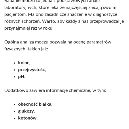
Badanie moczu to jedna z podstawowych analiz
laboratoryjnych, które lekarze najczęściej zlecają swoim
pacjentom. Ma ono zasadnicze znaczenie w diagnostyce
różnych schorzeń. Warto, aby każdy z nas przeprowadzał je
przynajmniej raz w roku.
Ogólna analiza moczu pozwala na ocenę parametrów
fizycznych, takich jak:
kolor
,
przejrzystość
,
pH
.
Dodatkowo zawiera informacje chemiczne, w tym:
obecność białka
,
glukozy
,
ketonów
.