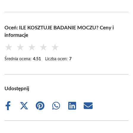
Oceń: ILE KOSZTUJE BADANIE MOCZU? Ceny i
informacje
★
★
★
★
★
Średnia ocena:
4.51
Liczba ocen:
7
Udostępnij
Share
Share
Share
Share
Share
Share
on
on
on
on
on
on
Facebook
X
Pinterest
WhatsApp
LinkedIn
Email
(Twitter)