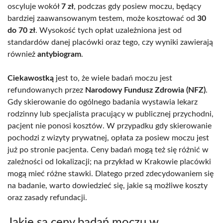
oscyluje wokół
7 zł
, podczas gdy posiew moczu, będący
bardziej zaawansowanym testem, może kosztować od
30
do 70 zł
. Wysokość tych opłat uzależniona jest od
standardów danej placówki oraz tego, czy wyniki zawierają
również
antybiogram
.
Ciekawostką
jest to, że wiele badań moczu jest
refundowanych przez
Narodowy Fundusz Zdrowia (NFZ)
.
Gdy skierowanie do ogólnego badania wystawia lekarz
rodzinny lub specjalista pracujący w publicznej przychodni,
pacjent nie ponosi kosztów. W przypadku gdy skierowanie
pochodzi z wizyty prywatnej, opłata za posiew moczu jest
już po stronie pacjenta. Ceny badań mogą też się różnić w
zależności od lokalizacji; na przykład w Krakowie placówki
mogą mieć różne stawki. Dlatego przed zdecydowaniem się
na badanie, warto dowiedzieć się, jakie są możliwe koszty
oraz zasady refundacji.
Jakie są ceny badań moczu w