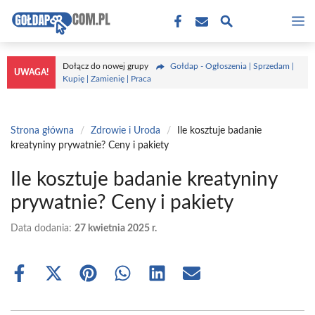
Przejdź
M
do
treści
Dołącz do nowej grupy
Gołdap - Ogłoszenia | Sprzedam |
UWAGA!
Kupię | Zamienię | Praca
Strona główna
/
Zdrowie i Uroda
/
Ile kosztuje badanie
kreatyniny prywatnie? Ceny i pakiety
Ile kosztuje badanie kreatyniny
prywatnie? Ceny i pakiety
Data dodania:
27 kwietnia 2025 r.
Share
Share
Share
Share
Share
Share
on
on
on
on
on
on
Facebook
X
Pinterest
WhatsApp
LinkedIn
Email
(Twitter)