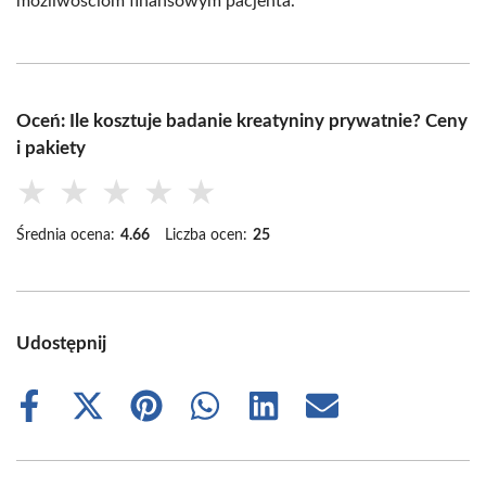
możliwościom finansowym pacjenta.
Oceń: Ile kosztuje badanie kreatyniny prywatnie? Ceny
i pakiety
★
★
★
★
★
Średnia ocena:
4.66
Liczba ocen:
25
Udostępnij
Share
Share
Share
Share
Share
Share
on
on
on
on
on
on
Facebook
X
Pinterest
WhatsApp
LinkedIn
Email
(Twitter)