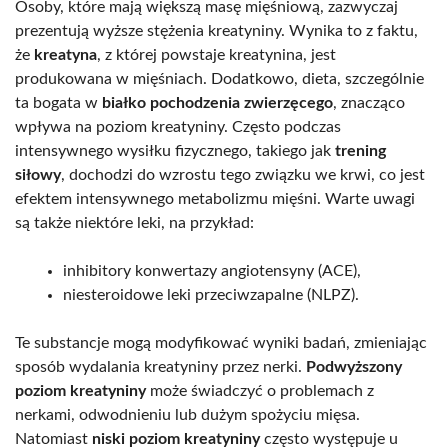
Osoby, które mają większą masę mięśniową, zazwyczaj
prezentują wyższe stężenia kreatyniny. Wynika to z faktu,
że
kreatyna
, z której powstaje kreatynina, jest
produkowana w mięśniach. Dodatkowo, dieta, szczególnie
ta bogata w
białko pochodzenia zwierzęcego
, znacząco
wpływa na poziom kreatyniny. Często podczas
intensywnego wysiłku fizycznego, takiego jak
trening
siłowy
, dochodzi do wzrostu tego związku we krwi, co jest
efektem intensywnego metabolizmu mięśni. Warte uwagi
są także niektóre leki, na przykład:
inhibitory konwertazy angiotensyny (ACE),
niesteroidowe leki przeciwzapalne (NLPZ).
Te substancje mogą modyfikować wyniki badań, zmieniając
sposób wydalania kreatyniny przez nerki.
Podwyższony
poziom kreatyniny
może świadczyć o problemach z
nerkami, odwodnieniu lub dużym spożyciu mięsa.
Natomiast
niski poziom kreatyniny
często występuje u