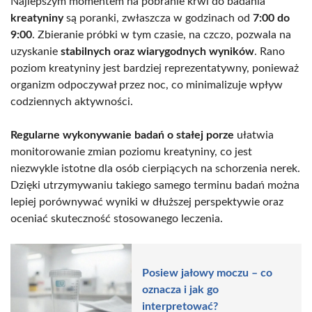
Najlepszym momentem na pobranie krwi do badania
kreatyniny
są poranki, zwłaszcza w godzinach od
7:00 do
9:00
. Zbieranie próbki w tym czasie, na czczo, pozwala na
uzyskanie
stabilnych oraz wiarygodnych wyników
. Rano
poziom kreatyniny jest bardziej reprezentatywny, ponieważ
organizm odpoczywał przez noc, co minimalizuje wpływ
codziennych aktywności.
Regularne wykonywanie badań o stałej porze
ułatwia
monitorowanie zmian poziomu kreatyniny, co jest
niezwykle istotne dla osób cierpiących na schorzenia nerek.
Dzięki utrzymywaniu takiego samego terminu badań można
lepiej porównywać wyniki w dłuższej perspektywie oraz
oceniać skuteczność stosowanego leczenia.
Posiew jałowy moczu – co
oznacza i jak go
interpretować?