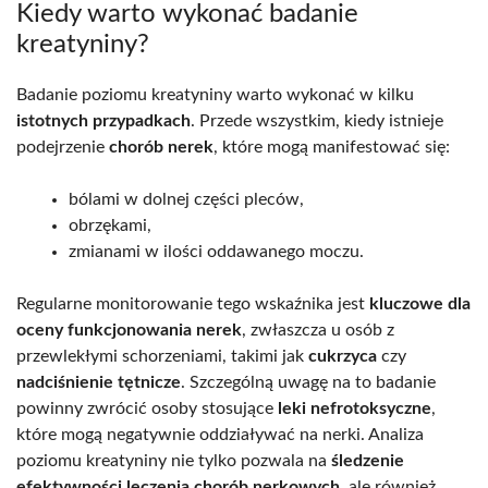
Kiedy warto wykonać badanie
kreatyniny?
Badanie poziomu kreatyniny warto wykonać w kilku
istotnych przypadkach
. Przede wszystkim, kiedy istnieje
podejrzenie
chorób nerek
, które mogą manifestować się:
bólami w dolnej części pleców,
obrzękami,
zmianami w ilości oddawanego moczu.
Regularne monitorowanie tego wskaźnika jest
kluczowe dla
oceny funkcjonowania nerek
, zwłaszcza u osób z
przewlekłymi schorzeniami, takimi jak
cukrzyca
czy
nadciśnienie tętnicze
. Szczególną uwagę na to badanie
powinny zwrócić osoby stosujące
leki nefrotoksyczne
,
które mogą negatywnie oddziaływać na nerki. Analiza
poziomu kreatyniny nie tylko pozwala na
śledzenie
efektywności leczenia chorób nerkowych
, ale również