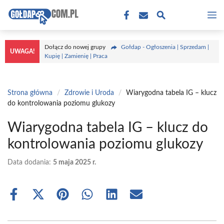
Przejdź
M
do
treści
Dołącz do nowej grupy
Gołdap - Ogłoszenia | Sprzedam |
UWAGA!
Kupię | Zamienię | Praca
Strona główna
/
Zdrowie i Uroda
/
Wiarygodna tabela IG – klucz
do kontrolowania poziomu glukozy
Wiarygodna tabela IG – klucz do
kontrolowania poziomu glukozy
Data dodania:
5 maja 2025 r.
Share
Share
Share
Share
Share
Share
on
on
on
on
on
on
Facebook
X
Pinterest
WhatsApp
LinkedIn
Email
(Twitter)