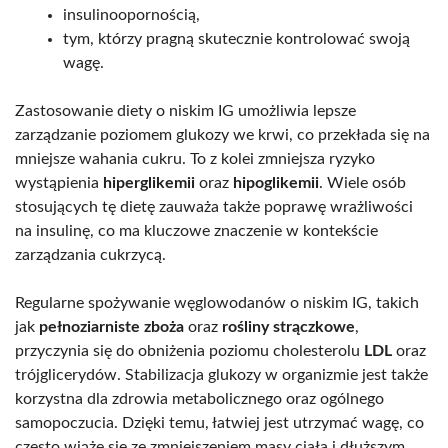
insulinoopornością,
tym, którzy pragną skutecznie kontrolować swoją
wagę.
Zastosowanie diety o niskim IG umożliwia lepsze
zarządzanie poziomem glukozy we krwi, co przekłada się na
mniejsze wahania cukru. To z kolei zmniejsza ryzyko
wystąpienia
hiperglikemii
oraz
hipoglikemii
. Wiele osób
stosujących tę dietę zauważa także poprawę wrażliwości
na insulinę, co ma kluczowe znaczenie w kontekście
zarządzania cukrzycą.
Regularne spożywanie węglowodanów o niskim IG, takich
jak
pełnoziarniste zboża
oraz
rośliny strączkowe
,
przyczynia się do obniżenia poziomu cholesterolu
LDL
oraz
trójglicerydów. Stabilizacja glukozy w organizmie jest także
korzystna dla zdrowia metabolicznego oraz ogólnego
samopoczucia. Dzięki temu, łatwiej jest utrzymać wagę, co
często wiąże się ze zmniejszeniem masy ciała i dłuższym