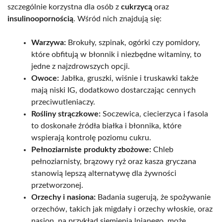
szczególnie korzystna dla osób z
cukrzycą
oraz
insulinoopornością
. Wśród nich znajdują się:
Warzywa:
Brokuły, szpinak, ogórki czy pomidory,
które obfitują w błonnik i niezbędne witaminy, to
jedne z najzdrowszych opcji.
Owoce:
Jabłka, gruszki, wiśnie i truskawki także
mają niski IG, dodatkowo dostarczając cennych
przeciwutleniaczy.
Rośliny strączkowe:
Soczewica, ciecierzyca i fasola
to doskonałe źródła białka i błonnika, które
wspierają kontrolę poziomu cukru.
Pełnoziarniste produkty zbożowe:
Chleb
pełnoziarnisty, brązowy ryż oraz kasza gryczana
stanowią lepszą alternatywę dla żywności
przetworzonej.
Orzechy i nasiona:
Badania sugerują, że spożywanie
orzechów, takich jak migdały i orzechy włoskie, oraz
nasion, na przykład siemienia lnianego, może