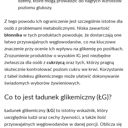
dżemy, które mogą prowadzić do nagłych wzrostów
poziomu glukozy.
Z tego powodu ich ograniczenie jest szczególnie istotne dla
osób z problemami metabolicznymi. Niska zawartość
błonnika
w tych produktach powoduje, że dostarczają one
łatwo przyswajalnych węglowodanów, co ma kluczowe
znaczenie przy ocenie ich wpływu na glikemię po posiłkach.
Zrozumienie produktów o wysokim IG jest niezbędne
zwłaszcza dla osób z
cukrzycą
oraz tych, którzy pragną
skutecznie kontrolować poziom cukru we krwi. Korzystanie
z tabel indeksu glikemicznego może ułatwić dokonywanie
świadomych wyborów żywieniowych.
Co to jest ładunek glikemiczny (ŁG)?
Ładunek glikemiczny (
ŁG
) to istotny wskaźnik, który
uwzględnia ludzi oraz cechy żywności, a także ilość
przyswajalnych węglowodanów w danej porcji. Oblicza się