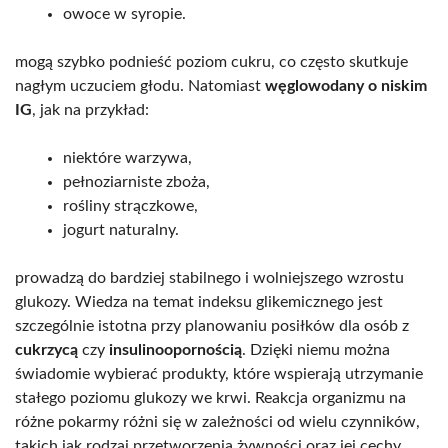
owoce w syropie.
mogą szybko podnieść poziom cukru, co często skutkuje
nagłym uczuciem głodu. Natomiast
węglowodany o niskim
IG
, jak na przykład:
niektóre warzywa,
pełnoziarniste zboża,
rośliny strączkowe,
jogurt naturalny.
prowadzą do bardziej stabilnego i wolniejszego wzrostu
glukozy. Wiedza na temat indeksu glikemicznego jest
szczególnie istotna przy planowaniu posiłków dla osób z
cukrzycą
czy
insulinoopornością
. Dzięki niemu można
świadomie wybierać produkty, które wspierają utrzymanie
stałego poziomu glukozy we krwi. Reakcja organizmu na
różne pokarmy różni się w zależności od wielu czynników,
takich jak rodzaj przetworzenia żywności oraz jej cechy