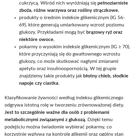
cukrzycą. Wśród nich wyróżniają się
pełnoziarniste
zboża, różne warzywa oraz rośliny strączkowe
,
produkty o średnim indeksie glikemicznym (IG 56-
69), które generują umiarkowany wzrost poziomu
glukozy. Przykładami mogą być
brązowy ryż oraz
niektóre owoce
,
pokarmy o wysokim indeksie glikemicznym (IG ≥ 70),
które przyczyniają się do gwałtownego wzrostu
glukozy, co może skutkować nagłymi zmianami
apetytu oraz insulinoopornością. W tej grupie
znajdziemy takie produkty jak
błotny chleb, słodkie
napoje czy ciastka
.
Klasyfikowanie żywności według indeksu glikemicznego
odgrywa istotną rolę w tworzeniu zrównoważonej diety.
Jest to szczególnie ważne dla osób z problemami
metabolicznymi związanymi z glukozą
. Dzięki temu
podejściu można świadomie wybierać pokarmy, co
korzystnie wpływa na kontrolę glikemii oraz ogólny stan