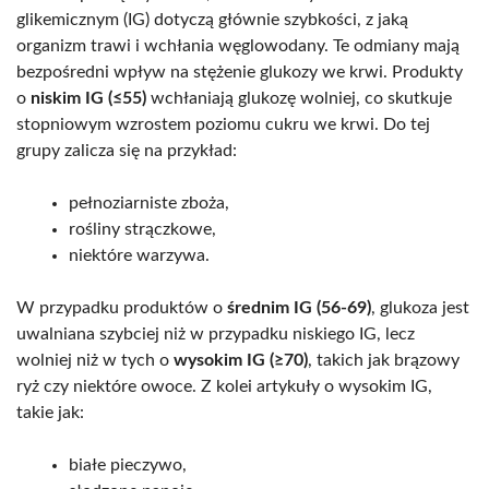
glikemicznym (IG) dotyczą głównie szybkości, z jaką
organizm trawi i wchłania węglowodany. Te odmiany mają
bezpośredni wpływ na stężenie glukozy we krwi. Produkty
o
niskim IG (≤55)
wchłaniają glukozę wolniej, co skutkuje
stopniowym wzrostem poziomu cukru we krwi. Do tej
grupy zalicza się na przykład:
pełnoziarniste zboża,
rośliny strączkowe,
niektóre warzywa.
W przypadku produktów o
średnim IG (56-69)
, glukoza jest
uwalniana szybciej niż w przypadku niskiego IG, lecz
wolniej niż w tych o
wysokim IG (≥70)
, takich jak brązowy
ryż czy niektóre owoce. Z kolei artykuły o wysokim IG,
takie jak:
białe pieczywo,