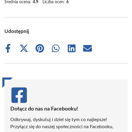
Średnia ocena:
4.9
Liczba ocen:
6
Udostępnij
Share
Share
Share
Share
Share
Share
on
on
on
on
on
on
Facebook
X
Pinterest
WhatsApp
LinkedIn
Email
(Twitter)
Dołącz do nas na Facebooku!
Odkrywaj, dyskutuj i dziel się tym co najlepsze!
Przyłącz się do naszej społeczności na Facebooku,