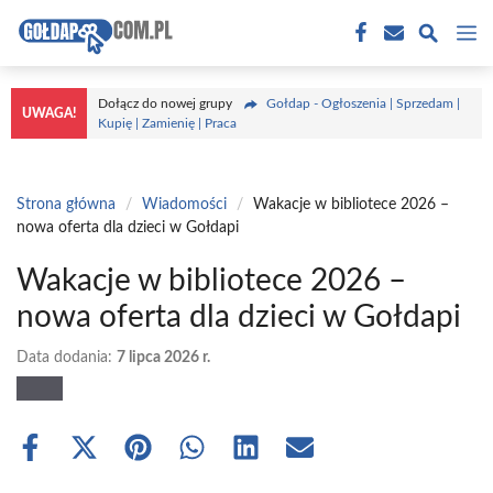
Przejdź
M
do
treści
Dołącz do nowej grupy
Gołdap - Ogłoszenia | Sprzedam |
UWAGA!
Kupię | Zamienię | Praca
Strona główna
/
Wiadomości
/
Wakacje w bibliotece 2026 –
nowa oferta dla dzieci w Gołdapi
Wakacje w bibliotece 2026 –
nowa oferta dla dzieci w Gołdapi
Data dodania:
7 lipca 2026 r.
Share
Share
Share
Share
Share
Share
on
on
on
on
on
on
Facebook
X
Pinterest
WhatsApp
LinkedIn
Email