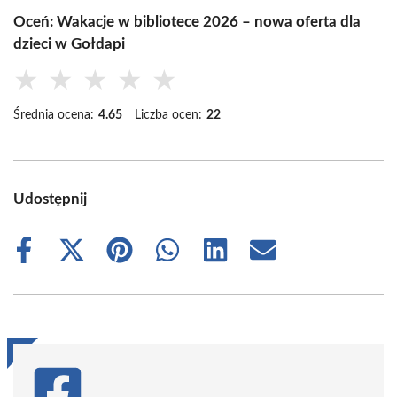
Oceń: Wakacje w bibliotece 2026 – nowa oferta dla
dzieci w Gołdapi
★
★
★
★
★
Średnia ocena:
4.65
Liczba ocen:
22
Udostępnij
Share
Share
Share
Share
Share
Share
on
on
on
on
on
on
Facebook
X
Pinterest
WhatsApp
LinkedIn
Email
(Twitter)