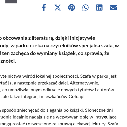
Share
Share
Share
Share
Share
Share
on
on
on
on
on
on
Facebook
X
Pinterest
WhatsApp
LinkedIn
Email
(Twitter)
bcowania z literaturą, dzięki inicjatywie
ody, w parku czeka na czytelników specjalna szafa, w
 ten zachęca do wymiany książek, co sprawia, że
czności.
telnictwa wśród lokalnej społeczności. Szafa w parku jest
ać ją, a następnie przekazać dalej. Alternatywnie,
, co umożliwia innym odkrycie nowych tytułów i autorów.
j, ale także integracji mieszkańców Gołdapi.
sposób zniechęcać do sięgania po książki. Słoneczne dni
dnia idealnie nadają się na wczytywanie się w intrygujące
mogą zostać rozweselone za sprawą ciekawej lektury. Szafa