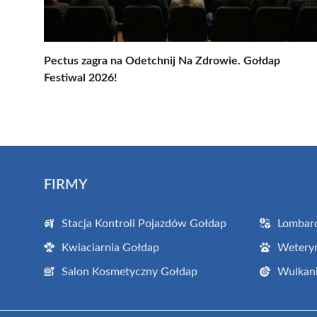
Pectus zagra na Odetchnij Na Zdrowie. Gołdap
Festiwal 2026!
FIRMY
Stacja Kontroli Pojazdów Gołdap
Lombar
Kwiaciarnia Gołdap
Wetery
Salon Kosmetyczny Gołdap
Wulkani