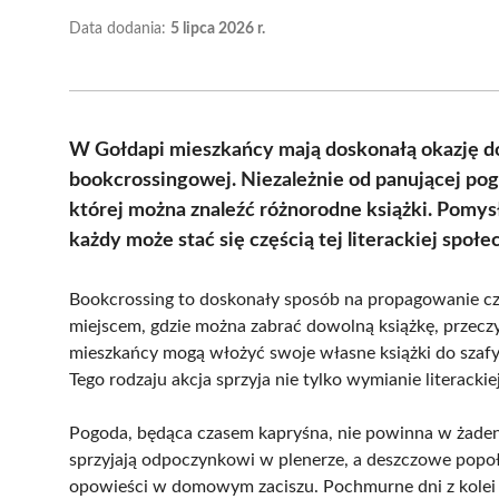
Data dodania:
5 lipca 2026 r.
W Gołdapi mieszkańcy mają doskonałą okazję do o
bookcrossingowej. Niezależnie od panującej pog
której można znaleźć różnorodne książki. Pomysł
każdy może stać się częścią tej literackiej społe
Bookcrossing to doskonały sposób na propagowanie czy
miejscem, gdzie można zabrać dowolną książkę, przeczyt
mieszkańcy mogą włożyć swoje własne książki do szafy
Tego rodzaju akcja sprzyja nie tylko wymianie literackie
Pogoda, będąca czasem kapryśna, nie powinna w żaden 
sprzyjają odpoczynkowi w plenerze, a deszczowe popołu
opowieści w domowym zaciszu. Pochmurne dni z kolei 