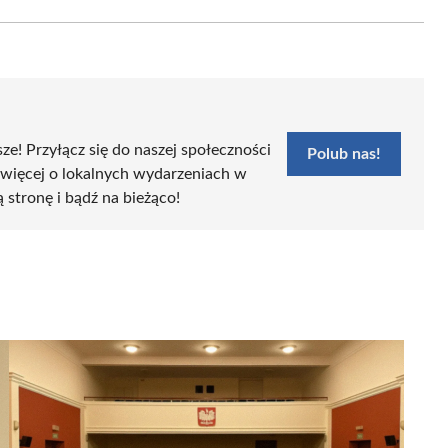
Email
sze! Przyłącz się do naszej społeczności
Polub nas!
 więcej o lokalnych wydarzeniach w
ą stronę i bądź na bieżąco!