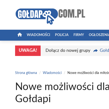
Przejdź
do
treści
WIADOMOŚCI
POLICJA
FIRMY
OGŁOSZENI
UWAGA!
Dołącz do nowej grupy
Gołd
Strona główna
/
Wiadomości
/
Nowe możliwości dla miłoś
Nowe możliwości dla
Gołdapi