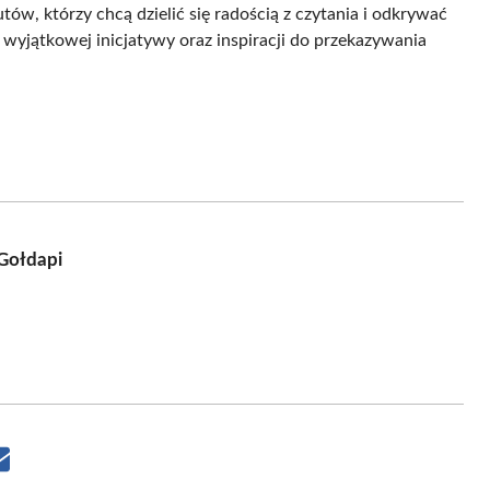
ów, którzy chcą dzielić się radością z czytania i odkrywać
j wyjątkowej inicjatywy oraz inspiracji do przekazywania
Gołdapi
Share
on