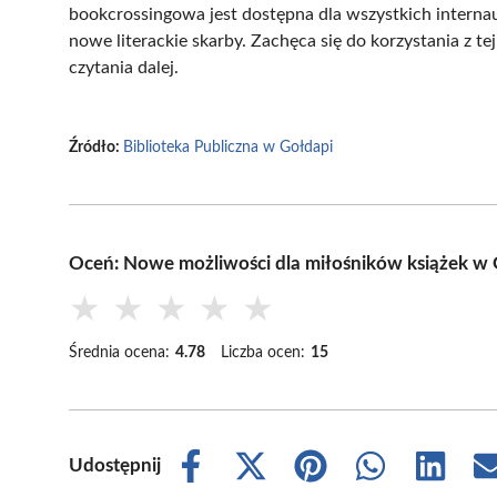
bookcrossingowa jest dostępna dla wszystkich internaut
nowe literackie skarby. Zachęca się do korzystania z te
czytania dalej.
Źródło:
Biblioteka Publiczna w Gołdapi
Oceń: Nowe możliwości dla miłośników książek w 
★
★
★
★
★
Średnia ocena:
4.78
Liczba ocen:
15
Udostępnij
Share
Share
Share
Share
Share
on
on
on
on
on