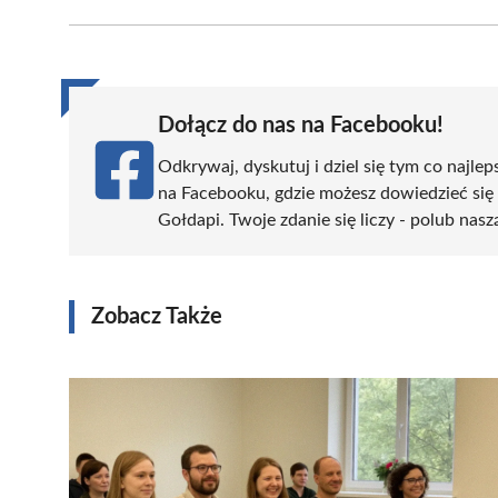
Facebook
X
Pinterest
WhatsApp
LinkedIn
(Twitter)
Dołącz do nas na Facebooku!
Odkrywaj, dyskutuj i dziel się tym co najlep
na Facebooku, gdzie możesz dowiedzieć się
Gołdapi. Twoje zdanie się liczy - polub nasz
Zobacz Także