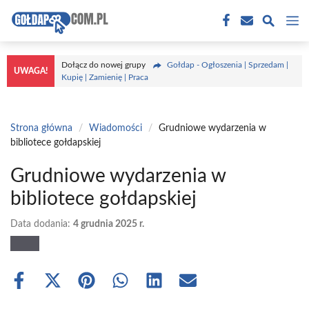
Przejdź
M
do
treści
Dołącz do nowej grupy
Gołdap - Ogłoszenia | Sprzedam |
UWAGA!
Kupię | Zamienię | Praca
Strona główna
/
Wiadomości
/
Grudniowe wydarzenia w
bibliotece gołdapskiej
Grudniowe wydarzenia w
bibliotece gołdapskiej
Data dodania:
4 grudnia 2025 r.
Share
Share
Share
Share
Share
Share
on
on
on
on
on
on
Facebook
X
Pinterest
WhatsApp
LinkedIn
Email