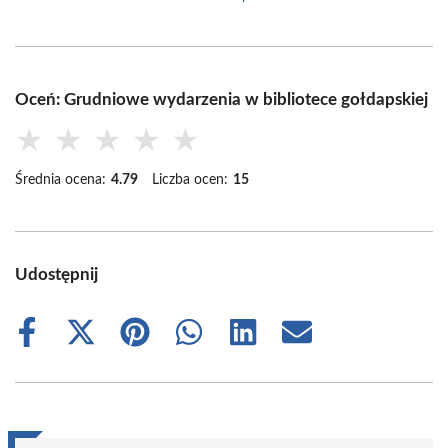
Oceń: Grudniowe wydarzenia w bibliotece gołdapskiej
★
★
★
★
★
Średnia ocena:
4.79
Liczba ocen:
15
Udostępnij
Share
Share
Share
Share
Share
Share
on
on
on
on
on
on
Facebook
X
Pinterest
WhatsApp
LinkedIn
Email
(Twitter)