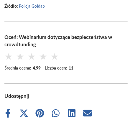
Źródło:
Policja Gołdap
Oceń: Webinarium dotyczące bezpieczeństwa w
crowdfunding
★
★
★
★
★
Średnia ocena:
4.99
Liczba ocen:
11
Udostępnij
Share
Share
Share
Share
Share
Share
on
on
on
on
on
on
Facebook
X
Pinterest
WhatsApp
LinkedIn
Email
(Twitter)