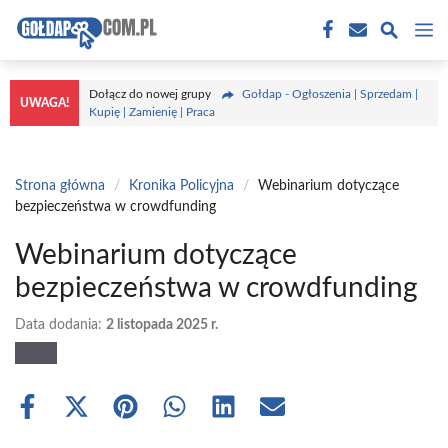
Przejdź
M
do
treści
Dołącz do nowej grupy
Gołdap - Ogłoszenia | Sprzedam |
UWAGA!
Kupię | Zamienię | Praca
Strona główna
/
Kronika Policyjna
/
Webinarium dotyczące
bezpieczeństwa w crowdfunding
Webinarium dotyczące
bezpieczeństwa w crowdfunding
Data dodania:
2 listopada 2025 r.
Share
Share
Share
Share
Share
Share
on
on
on
on
on
on
Facebook
X
Pinterest
WhatsApp
LinkedIn
Email