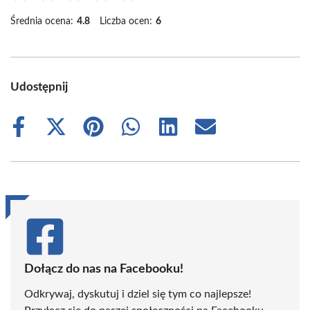
Średnia ocena:
4.8
Liczba ocen:
6
Udostępnij
Share
Share
Share
Share
Share
Share
on
on
on
on
on
on
Facebook
X
Pinterest
WhatsApp
LinkedIn
Email
(Twitter)
Dołącz do nas na Facebooku!
Odkrywaj, dyskutuj i dziel się tym co najlepsze!