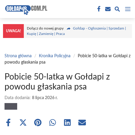
Przejdź
M
do
treści
Dołącz do nowej grupy
Gołdap - Ogłoszenia | Sprzedam |
UWAGA!
Kupię | Zamienię | Praca
Strona główna
/
Kronika Policyjna
/
Pobicie 50-latka w Gołdapi z
powodu głaskania psa
Pobicie 50-latka w Gołdapi z
powodu głaskania psa
Data dodania:
8 lipca 2026 r.
Share
Share
Share
Share
Share
Share
on
on
on
on
on
on
Facebook
X
Pinterest
WhatsApp
LinkedIn
Email