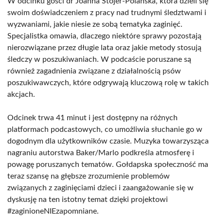
W odcinku gości dr Joanna Stojer-Polańska, która dzieli się
swoim doświadczeniem z pracy nad trudnymi śledztwami i
wyzwaniami, jakie niesie ze sobą tematyka zaginięć.
Specjalistka omawia, dlaczego niektóre sprawy pozostają
nierozwiązane przez długie lata oraz jakie metody stosują
śledczy w poszukiwaniach. W podcaście poruszane są
również zagadnienia związane z działalnością psów
poszukiwawczych, które odgrywają kluczową rolę w takich
akcjach.
Odcinek trwa 41 minut i jest dostępny na różnych
platformach podcastowych, co umożliwia słuchanie go w
dogodnym dla użytkowników czasie. Muzyka towarzysząca
nagraniu autorstwa Baker/Marlo podkreśla atmosferę i
powagę poruszanych tematów. Gołdapska społeczność ma
teraz szansę na głębsze zrozumienie problemów
związanych z zaginięciami dzieci i zaangażowanie się w
dyskusję na ten istotny temat dzięki projektowi
#zaginioneNIEzapomniane.