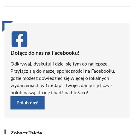
Facebook
X
Pinterest
WhatsApp
LinkedIn
Email
(Twitter)
Dołącz do nas na Facebooku!
Odkrywaj, dyskutuj i dziel się tym co najlepsze!
Przyłącz się do naszej społeczności na Facebooku,
gdzie możesz dowiedzieć się więcej o lokalnych
wydarzeniach w Gołdapi. Twoje zdanie się liczy -
polub naszą stronę i bądź na bieżąco!
Polub nas!
Zobacz Także