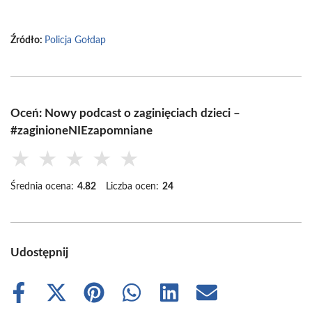
Źródło:
Policja Gołdap
Oceń: Nowy podcast o zaginięciach dzieci –
#zaginioneNIEzapomniane
★
★
★
★
★
Średnia ocena:
4.82
Liczba ocen:
24
Udostępnij
Share
Share
Share
Share
Share
Share
on
on
on
on
on
on