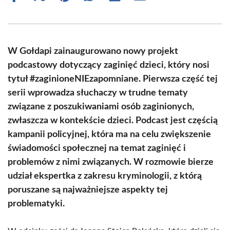
on
on
on
on
on
on
Facebook
X
Pinterest
WhatsApp
LinkedIn
Email
(Twitter)
W Gołdapi zainaugurowano nowy projekt
podcastowy dotyczący zaginięć dzieci, który nosi
tytuł #zaginioneNIEzapomniane. Pierwsza część tej
serii wprowadza słuchaczy w trudne tematy
związane z poszukiwaniami osób zaginionych,
zwłaszcza w kontekście dzieci. Podcast jest częścią
kampanii policyjnej, która ma na celu zwiększenie
świadomości społecznej na temat zaginięć i
problemów z nimi związanych. W rozmowie bierze
udział ekspertka z zakresu kryminologii, z którą
poruszane są najważniejsze aspekty tej
problematyki.