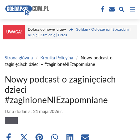
Przejdź
M
do
treści
Dołącz do nowej grupy
Gołdap - Ogłoszenia | Sprzedam |
UWAGA!
Kupię | Zamienię | Praca
Strona główna
/
Kronika Policyjna
/
Nowy podcast o
zaginięciach dzieci – #zaginioneNIEzapomniane
Nowy podcast o zaginięciach
dzieci –
#zaginioneNIEzapomniane
Data dodania:
21 maja 2026 r.
Share
Share
Share
Share
Share
Share