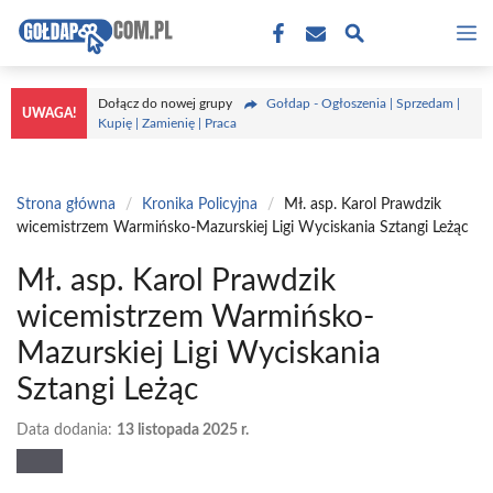
Przejdź
M
do
treści
Dołącz do nowej grupy
Gołdap - Ogłoszenia | Sprzedam |
UWAGA!
Kupię | Zamienię | Praca
Strona główna
/
Kronika Policyjna
/
Mł. asp. Karol Prawdzik
wicemistrzem Warmińsko-Mazurskiej Ligi Wyciskania Sztangi Leżąc
Mł. asp. Karol Prawdzik
wicemistrzem Warmińsko-
Mazurskiej Ligi Wyciskania
Sztangi Leżąc
Data dodania:
13 listopada 2025 r.