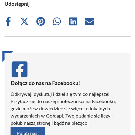
Udostępnij
Share
Share
Share
Share
Share
Share
on
on
on
on
on
on
Facebook
X
Pinterest
WhatsApp
LinkedIn
Email
(Twitter)
Dołącz do nas na Facebooku!
Odkrywaj, dyskutuj i dziel się tym co najlepsze!
Przyłącz się do naszej społeczności na Facebooku,
gdzie możesz dowiedzieć się więcej o lokalnych
wydarzeniach w Gołdapi. Twoje zdanie się liczy -
polub naszą stronę i bądź na bieżąco!
Polub nas!