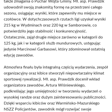
także zmagania o Puchar Wójta Gminy. Mł. asp. Prawdzik
udowodnił swoją znakomitą formę na przestrzeni całego
sezonu, osiągając wyniki, które zapewniły mu miejsce w
czołówce. W dotychczasowych rzutach ligi uzyskał wyniki
215 kg w Wydminach oraz 220 kg w Samborowie, co
potwierdziło jego stabilność i konkurencyjność.
Ostatecznie, zajął drugie miejsce zarówno w kategorii do
125 kg, jak i w kategorii służb mundurowych, ustępując
jedynie Marcinowi Garbasowi, który zdominował ostatnią
edycję zawodów.
Atmosfera finału była integralną częścią wydarzenia, zespół
organizacyjny oraz kibice stworzyli niepowtarzalny klimat
sportowej rywalizacji. Mł. asp. Prawdzik docenił wkład
organizatora zawodów, Artura Wiśniewskiego,
podkreślając jego umiejętności w tworzeniu wydarzeń o
wysokiej randze oraz dużym zainteresowaniu publiczności.
Dzięki wsparciu kibiców oraz Warmińsko-Mazurskiego
NSZZ Policjantów, zawodnik mógł rozwijać swoje