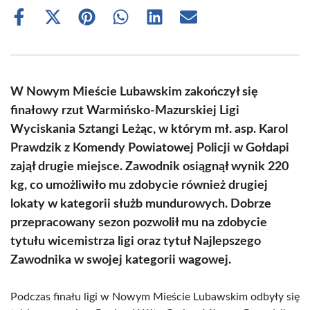
Share
Share
Share
Share
Share
Share
on
on
on
on
on
on
Facebook
X
Pinterest
WhatsApp
LinkedIn
Email
(Twitter)
W Nowym Mieście Lubawskim zakończył się
finałowy rzut Warmińsko-Mazurskiej Ligi
Wyciskania Sztangi Leżąc, w którym mł. asp. Karol
Prawdzik z Komendy Powiatowej Policji w Gołdapi
zajął drugie miejsce. Zawodnik osiągnął wynik 220
kg, co umożliwiło mu zdobycie również drugiej
lokaty w kategorii służb mundurowych. Dobrze
przepracowany sezon pozwolił mu na zdobycie
tytułu wicemistrza ligi oraz tytuł Najlepszego
Zawodnika w swojej kategorii wagowej.
Podczas finału ligi w Nowym Mieście Lubawskim odbyły się