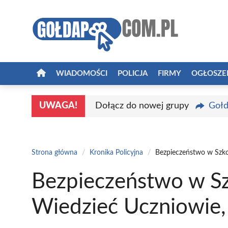
Przejdź
do
treści
WIADOMOŚCI
POLICJA
FIRMY
OGŁOSZE
UWAGA!
Dołącz do nowej grupy
Gołd
Strona główna
/
Kronika Policyjna
/
Bezpieczeństwo w Szkol
Bezpieczeństwo w Sz
Wiedzieć Uczniowie, 