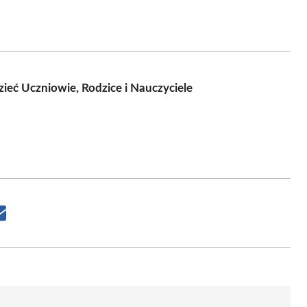
eć Uczniowie, Rodzice i Nauczyciele
Share
on
Email