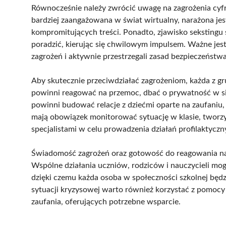
Równocześnie należy zwrócić uwagę na zagrożenia cyfr
bardziej zaangażowana w świat wirtualny, narażona je
kompromitujących treści. Ponadto, zjawisko sekstingu s
poradzić, kierując się chwilowym impulsem. Ważne jest,
zagrożeń i aktywnie przestrzegali zasad bezpieczeństwa
Aby skutecznie przeciwdziałać zagrożeniom, każda z g
powinni reagować na przemoc, dbać o prywatność w sieci
powinni budować relacje z dziećmi oparte na zaufaniu,
mają obowiązek monitorować sytuację w klasie, tworz
specjalistami w celu prowadzenia działań profilaktyczn
Świadomość zagrożeń oraz gotowość do reagowania na 
Wspólne działania uczniów, rodziców i nauczycieli mo
dzięki czemu każda osoba w społeczności szkolnej będzi
sytuacji kryzysowej warto również korzystać z pomoc
zaufania, oferujących potrzebne wsparcie.