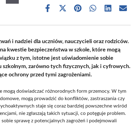
Share
Share
Share
Share
Share
Share
on
on
on
on
on
on
Facebook
X
Pinterest
WhatsApp
LinkedIn
Email
(Twitter)
ń i nadziei dla uczniów, nauczycieli oraz rodziców.
na kwestie bezpieczeństwa w szkole, które mogą
iązku z tym, istotne jest uświadomienie sobie
szkolnym, zarówno tych fizycznych, jak i cyfrowych.
ące ochrony przed tymi zagrożeniami.
owie mogą doświadczać różnorodnych form przemocy. W tym
je domowe, mogą prowadzić do konfliktów, zastraszania czy
sychoaktywnych staje się coraz bardziej powszechne wśród
cjami, nie zgłaszają takich sytuacji, co potęguje problem.
i sobie sprawę z potencjalnych zagrożeń i podejmowali