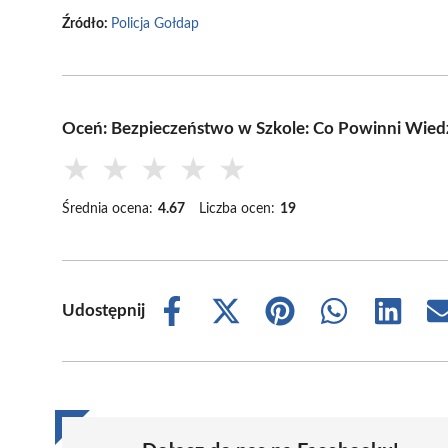
Źródło:
Policja Gołdap
Oceń: Bezpieczeństwo w Szkole: Co Powinni Wiedzi
★
★
★
★
★
Średnia ocena:
4.67
Liczba ocen:
19
Udostępnij
Share
Share
Share
Share
Share
on
on
on
on
on
Facebook
X
Pinterest
WhatsApp
LinkedIn
(Twitter)