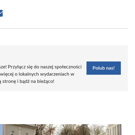
Share
on
Email
sze! Przyłącz się do naszej społeczności
Polub nas!
 więcej o lokalnych wydarzeniach w
ą stronę i bądź na bieżąco!