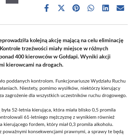
Share
Share
Share
Share
Share
Share
on
on
on
on
on
on
Facebook
X
Pinterest
WhatsApp
LinkedIn
Email
(Twitter)
eprowadziła kolejną akcję mającą na celu eliminację
Kontrole trzeźwości miały miejsce w różnych
i ponad 400 kierowców w Gołdapi. Wyniki akcji
ymi kierowcami na drogach.
tało poddanych kontrolom. Funkcjonariusze Wydziału Ruchu
łaniach. Niestety, pomimo wysiłków, niektórzy kierujący
za zagrożenie dla wszystkich uczestników ruchu drogowego.
yła 52-letnia kierująca, która miała blisko 0,5 promila
ontrolowali 61-letniego mężczyznę z wynikiem również
a kierującego fordem, który miał 0,3 promila alkoholu.
ę z poważnymi konsekwencjami prawnymi, a sprawy te będą