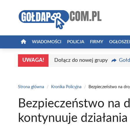
Przejdź
do
treści
WIADOMOŚCI
POLICJA
FIRMY
OGŁOSZE
UWAGA!
Dołącz do nowej grupy
Gołd
Strona główna
/
Kronika Policyjna
/
Bezpieczeństwo na drog
Bezpieczeństwo na dr
kontynuuje działania