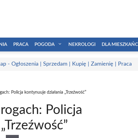
NIA
PRACA
POGODA
NEKROLOGI
DLA MIESZKAŃ
ap - Ogłoszenia | Sprzedam | Kupię | Zamienię | Praca
ach: Policja kontynuuje działania „Trzeźwość”
ogach: Policja
 „Trzeźwość”