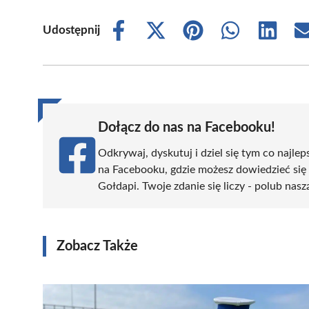
Udostępnij
Share
Share
Share
Share
Share
on
on
on
on
on
Facebook
X
Pinterest
WhatsApp
LinkedIn
(Twitter)
Dołącz do nas na Facebooku!
Odkrywaj, dyskutuj i dziel się tym co najlep
na Facebooku, gdzie możesz dowiedzieć się
Gołdapi. Twoje zdanie się liczy - polub nasz
Zobacz Także