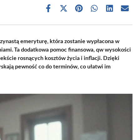
Share
Share
Share
Share
Share
Share
on
on
on
on
on
on
Facebook
X
Pinterest
WhatsApp
LinkedIn
Email
(Twitter)
rzynastą emeryturę, która zostanie wypłacona w
niami. Ta dodatkowa pomoc finansowa, qw wysokości
kście rosnących kosztów życia i inflacji. Dzięki
skają pewność co do terminów, co ułatwi im