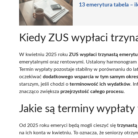
13 emerytura tabela – i
Kiedy ZUS wypłaci trzyn
W kwietniu 2025 roku
ZUS wypłaci trzynastą emerytu
emerytalnymi oraz rentowymi. Ustalony harmonogram 
Termin wypłaty pozostaje stabilny w porównaniu do la
oczekiwać
dodatkowego wsparcia w tym samym okres
starszym, jeśli chodzi o
terminowość ich wydatków
. I
znacząco zwiększa
przejrzystość całego procesu
.
Jakie są terminy wypłaty
Od 2025 roku emeryci będą mogli cieszyć się
trzynastą
na ich konta w kwietniu. To oznacza, że seniorzy otr