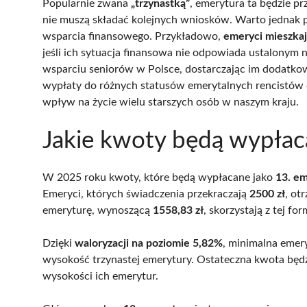
Popularnie zwana
„trzynastką”
, emerytura ta będzie p
nie muszą składać kolejnych wniosków. Warto jednak 
wsparcia finansowego. Przykładowo,
emeryci mieszkaj
jeśli ich sytuacja finansowa nie odpowiada ustalonym
wsparciu seniorów w Polsce, dostarczając im dodat
wypłaty do różnych statusów emerytalnych rencistów c
wpływ na życie wielu starszych osób w naszym kraju.
Jakie kwoty będą wypłac
W 2025 roku kwoty, które będą wypłacane jako
13. e
Emeryci, których świadczenia przekraczają
2500 zł
, ot
emeryturę, wynoszącą
1558,83 zł
, skorzystają z tej fo
Dzięki
waloryzacji na poziomie 5,82%
, minimalna emer
wysokość trzynastej emerytury. Ostateczna kwota będz
wysokości ich emerytur.