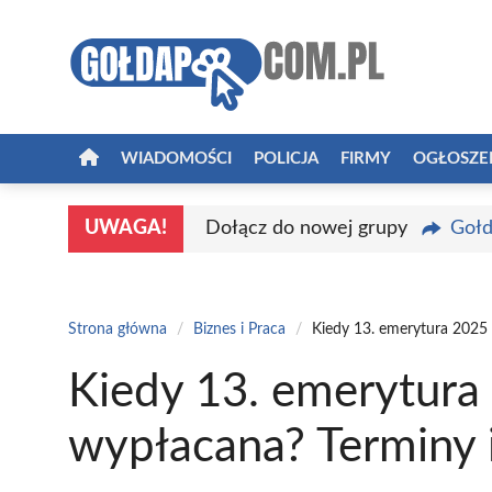
Przejdź
do
treści
WIADOMOŚCI
POLICJA
FIRMY
OGŁOSZE
UWAGA!
Dołącz do nowej grupy
Gołd
Strona główna
/
Biznes i Praca
/
Kiedy 13. emerytura 2025 
Kiedy 13. emerytura
wypłacana? Terminy 