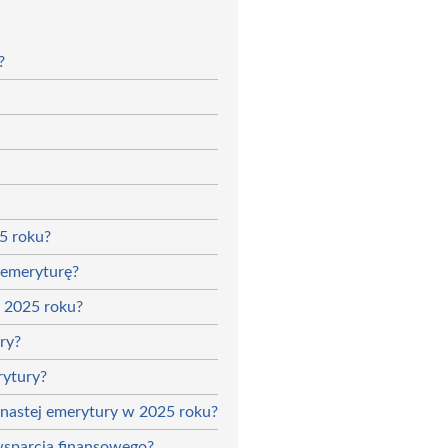
?
5 roku?
. emeryturę?
w 2025 roku?
ry?
rytury?
ynastej emerytury w 2025 roku?
wsparcia finansowego?