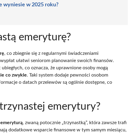
le wyniesie w 2025 roku?
astą emeryturę?
rę
, co zbiegnie się z regularnymi świadczeniami
wypłat ułatwi seniorom planowanie swoich finansów.
t ubiegłych, co oznacza, że uprawnione osoby mogą
ie co zwykle
. Taki system dodaje pewności osobom
nformacje o datach przelewów są ogólnie dostępne, co
 trzynastej emerytury?
 emeryturą
, zwaną potocznie „trzynastką”, która zawsze trafi
zymają dodatkowe wsparcie finansowe w tym samym miesiącu,