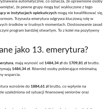
rzyznawana automatycznie, co oznacza, że uprawnione osoby
pamiętać, że pewne grupy mogą być wykluczone z tego
ący w instytucjach opiekuńczych
mogą nie kwalifikować się,
 normom. Trzynasta emerytura odgrywa kluczową rolę w
kowych środków w trudnych momentach. Dostosowanie zasad
zyni program bardziej otwartym. To z kolei ma pozytywny
ane jako 13. emerytura?
merytura
, mają wynosić od
1484,34 zł
do
1709,81 zł
brutto.
rzymają
1484,34 zł
. Również osoby pobierające minimalną
rmy wsparcia.
ytura wzrośnie do
1884,61 zł
brutto, co wpłynie na
ie uzależniona od sytuacji finansowej seniorów oraz