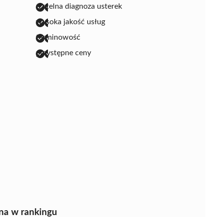
rzetelna diagnoza usterek
wysoka jakość usług
terminowość
przystępne ceny
na w rankingu