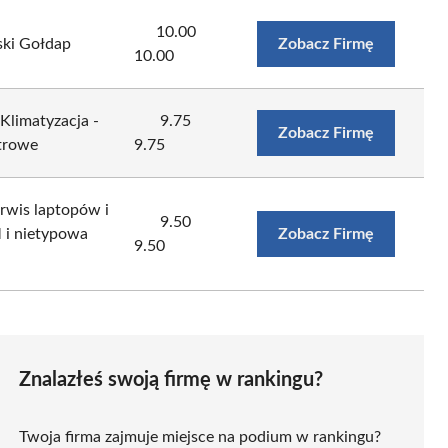
10.00
ki Gołdap
Zobacz Firmę
10.00
 Klimatyzacja -
9.75
Zobacz Firmę
trowe
9.75
wis laptopów i
9.50
 i nietypowa
Zobacz Firmę
9.50
Znalazłeś swoją firmę w rankingu?
Twoja firma zajmuje miejsce na podium w rankingu?