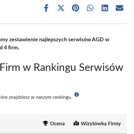
Share
Share
Share
Share
Share
Share
on
on
on
on
on
on
Facebook
X
Pinterest
WhatsApp
LinkedIn
Email
(Twitter)
amy zestawienie najlepszych serwisów AGD w
 4 firm.
 Firm w Rankingu Serwisów
które znajdziesz w naszym rankingu.
Ocena
Wizytówka Firmy