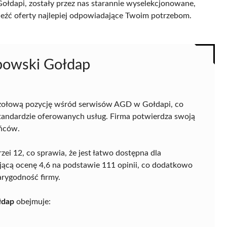
łdapi, zostały przez nas starannie wyselekcjonowane,
naleźć oferty najlepiej odpowiadające Twoim potrzebom.
bowski Gołdap
zołową pozycję wśród serwisów AGD w Gołdapi, co
standardzie oferowanych usług. Firma potwierdza swoją
ańców.
rzei 12, co sprawia, że jest łatwo dostępna dla
jącą ocenę 4,6 na podstawie 111 opinii, co dodatkowo
rygodność firmy.
łdap
obejmuje: