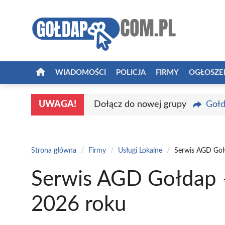
Przejdź
do
treści
WIADOMOŚCI
POLICJA
FIRMY
OGŁOSZE
UWAGA!
Dołącz do nowej grupy
Gołd
Strona główna
/
Firmy
/
Usługi Lokalne
/
Serwis AGD Goł
Serwis AGD Gołdap –
2026 roku